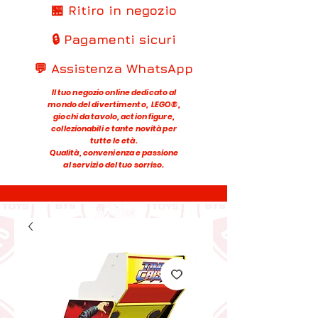
🏪 Ritiro in negozio
🔒 Pagamenti sicuri
💬 Assistenza WhatsApp
Il tuo negozio online dedicato al
mondo del divertimento, LEGO®,
giochi da tavolo, action figure,
collezionabili e tante novità per
tutte le età.
Qualità, convenienza e passione
al servizio del tuo sorriso.