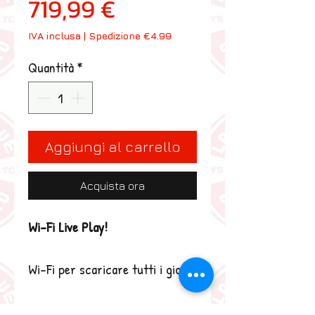
Prezzo scontato
719,99 €
IVA inclusa
|
Spedizione €4.99
Quantità
*
Aggiungi al carrello
Acquista ora
Wi-Fi Live Play!
Wi-Fi per scaricare tutti i giochi
che desideri e per giocare con
altre persone a distanza.