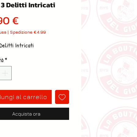
 3 Delitti Intricati
Prezzo
90 €
lusa
|
Spedizione €4.99
Delitti Intricati
tà
*
ungi al carrello
Acquista ora