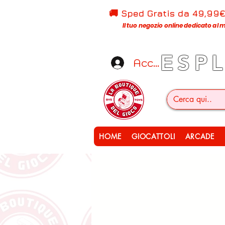
🚚 Sped Gratis d
a 49,99
Il tuo negozio online dedicato al m
ESP
Accedi
HOME
GIOCATTOLI
ARCADE