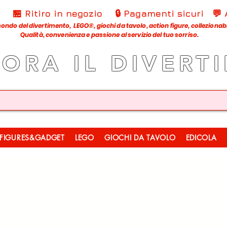
€
🏪 Ritiro in negozio
🔒 Pagamenti sicuri
💬
ondo del divertimento, LEGO®, giochi da tavolo, action figure, collezionabili
Qualità, convenienza e passione al servizio del tuo sorriso.
LORA IL DIVERT
FIGURES&GADGET
LEGO
GIOCHI DA TAVOLO
EDICOLA