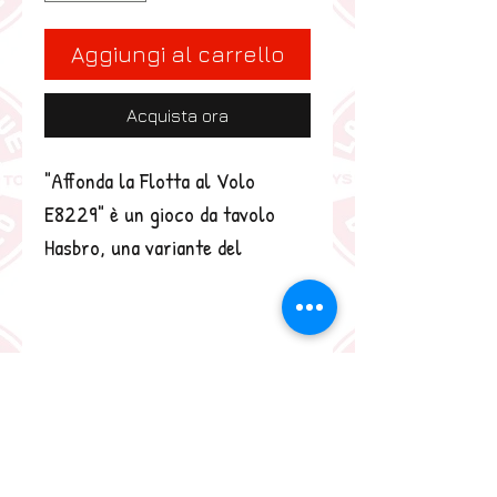
Aggiungi al carrello
Acquista ora
"Affonda la Flotta al Volo 
E8229" è un gioco da tavolo 
Hasbro, una variante del 
classico "Battaglia Navale". 
Invece di colpire le navi con 
precisione, i giocatori devono 
farle rimbalzare o lanciarle. Il 
gioco include tre navi, due per 
ciascun giocatore, e una 
zattera di salvataggio. È 