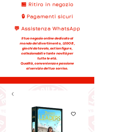
🏪 Ritiro in negozio
🔒 Pagamenti sicuri
💬 Assistenza WhatsApp
Il tuo negozio online dedicato al
mondo del divertimento, LEGO®,
giochi da tavolo, action figure,
collezionabili e tante novità per
tutte le età.
Qualità, convenienza e passione
al servizio del tuo sorriso.