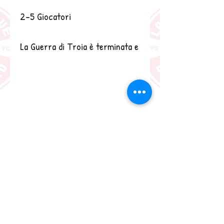
2-5 Giocatori
La Guerra di Troia è terminata e
le navi greche stanno cercando
di tornare in patria dopo una
lunga assenza. Per riuscirci
devono chiedere perdono
all'adirato dio del mare,
Poseidone, che si è schierato
con Troia durante la Guerra.
Devono raggiungere l'isola
sacra per fare offerte e pregare
gli dei. Ma l'irascibile Poseidone
darà tutto quanto in suo potere