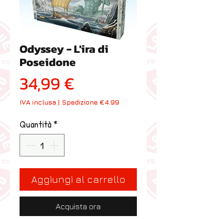
Odyssey - L'ira di
Poseidone
Prezzo
34,99 €
IVA inclusa
|
Spedizione €4.99
Quantità
*
Aggiungi al carrello
Acquista ora